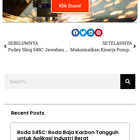
Klik Disini!
SEBELUMNYA
SETELAHNYA
Pulley Sling S45C: Jawaban untuk Masalah Keausan Alur pada Sistem Lifting
Maksimalkan Kinerja Pompa Vakum dengan Pulley Ferro Cast
Recent Posts
Roda S45C: Roda Baja Karbon Tangguh
untuk Aplikasi Industri Berat