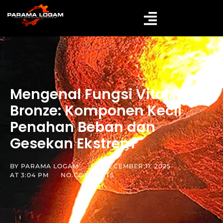
Mengenal Fungsi Vital Ring
Bronze: Komponen Kecil
Penahan Beban dan
Gesekan Ekstrem
BY
PARAMA LOGAM
ON
DECEMBER 11, 2025
AT
3:04 PM
NO COMMENTS