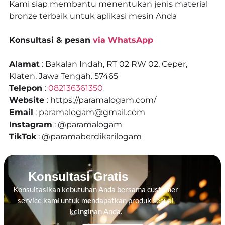
Kami siap membantu menentukan jenis material
bronze terbaik untuk aplikasi mesin Anda
Konsultasi & pesan
via WhatsApp
Alamat
: Bakalan Indah, RT 02 RW 02, Ceper,
Klaten, Jawa Tengah. 57465
Telepon
:
082136361350
Website
: https://paramalogam.com/
Email
: paramalogam@gmail.com
Instagram
: @paramalogam
TikTok
: @paramaberdikarilogam
Konsultasi Gratis
Konsultasikan kebutuhan Anda bersama customer
service kami untuk mendapatkan produk sesuai
keinginan Anda.