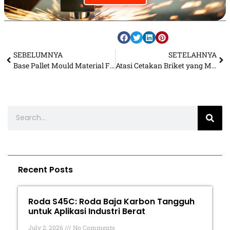
SEBELUMNYA
SETELAHNYA
Base Pallet Mould Material FCD 50: Solusi Spare Part Anti Retak untuk Mesin Cetak
Atasi Cetakan Briket yang Mudah Pecah Menggunakan Material Ferro Cast Ductile
Recent Posts
Roda S45C: Roda Baja Karbon Tangguh
untuk Aplikasi Industri Berat
July 2, 2026
No Comments