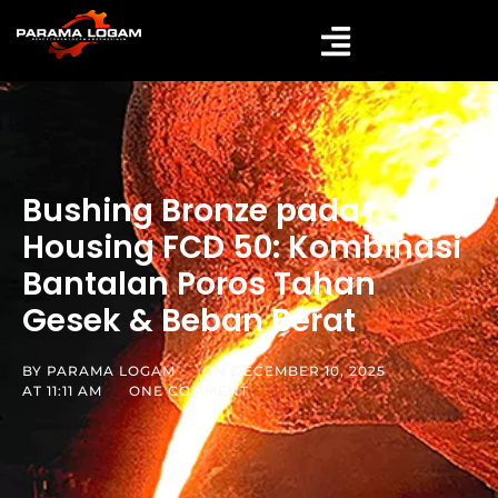
Bushing Bronze pada
Housing FCD 50: Kombinasi
Bantalan Poros Tahan
Gesek & Beban Berat
BY
PARAMA LOGAM
ON
DECEMBER 10, 2025
AT
11:11 AM
ONE COMMENT