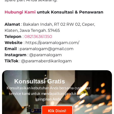
Hubungi Kami
untuk Konsultasi & Penawaran
Alamat
: Bakalan Indah, RT 02 RW 02, Ceper,
Klaten, Jawa Tengah. 57465
Telepon
:
082136361350
Website
: https://paramalogam.com/
Email
: paramalogam@gmail.com
Instagram
: @paramalogam
TikTok
: @paramaberdikarilogam
Konsultasi Gratis
Konsultasikan kebutuhan Anda bersama customer
service kami untuk mendapatkan produk sesuai
keinginan Anda.
Klik Disini!