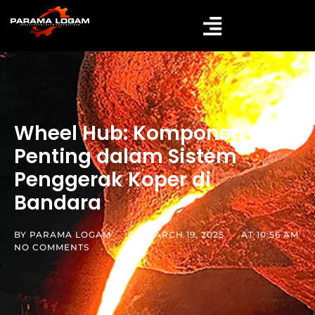
Wheel Hub: Komponen
Penting dalam Sistem
Penggerak Koper di
Bandara
BY
PARAMA LOGAM
ON
MARCH 19, 2025
AT
10:56 AM
NO COMMENTS