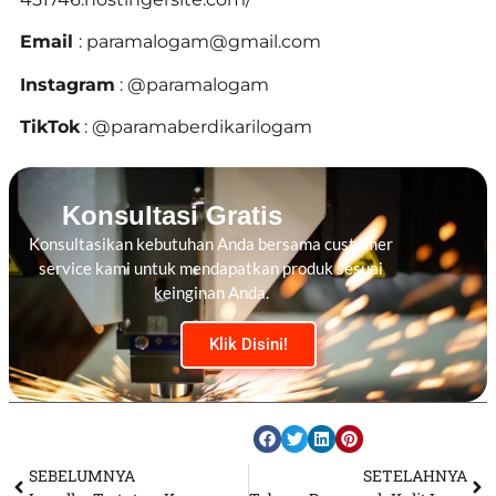
Email
: paramalogam@gmail.com
Instagram
: @paramalogam
TikTok
: @paramaberdikarilogam
Konsultasi Gratis
Konsultasikan kebutuhan Anda bersama customer
service kami untuk mendapatkan produk sesuai
keinginan Anda.
Klik Disini!
SEBELUMNYA
SETELAHNYA