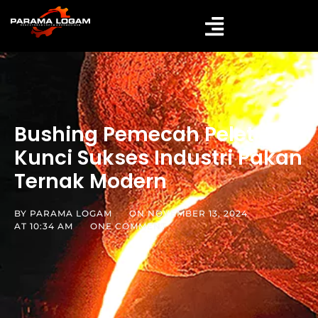
Bushing Pemecah Pelet
Kunci Sukses Industri Pakan
Ternak Modern
BY
PARAMA LOGAM
ON
NOVEMBER 13, 2024
AT
10:34 AM
ONE COMMENT