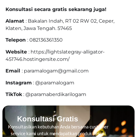
Konsultasi secara gratis sekarang juga!
Alamat
: Bakalan Indah, RT 02 RW 02, Ceper,
Klaten, Jawa Tengah. 57465
Telepon
: 082136361350
Website
: https://lightslategray-alligator-
451746.hostingersite.com/
Email
: paramalogam@gmail.com
Instagram
: @paramalogam
TikTok
: @paramaberdikarilogam
Konsultasi Gratis
Konsultasikan kebutuhan Anda bersama customer
service kami untuk mendapatkan produk sesuai